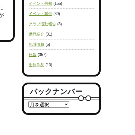
イベント告知
(155)
に
イベント報告
(39)
が
クラブ活動報告
(8)
備品紹介
(31)
地域情報
(5)
日報
(357)
生徒作品
(10)
バックナンバー