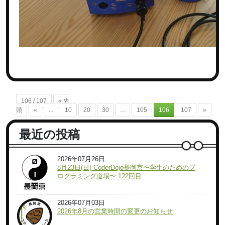
106 / 107
« 先
頭
«
...
10
20
30
...
105
106
107
»
最近の投稿
2026年07月26日
8月23日(日) CoderDojo長岡京〜学生のためのプ
ログラミング道場〜 122回目
2026年07月03日
2026年8月の営業時間の変更のお知らせ