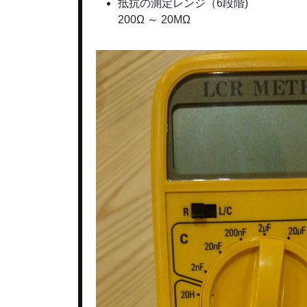
抵抗の測定レンジ（6段階)
200Ω ～ 20MΩ