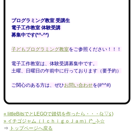
プログラミング教室 受講生
電子工作教室 体験受講
募集中です(*^-^*)
子どもプログラミング教室
をご参照ください！！！
電子工作教室は、体験受講募集中です。
土曜、日曜日の午前中に行っております（要予約）
ご関心のある方は、ぜひ
お問い合わせ
を(#^^#)
« littleBitsでとLEGOで踏切を作ったら・・・(≧▽≦)
» イチゴジャム（ＩｃｈｉｇｏＪａｍ）(^_-)-☆
⇒
トップページへ戻る