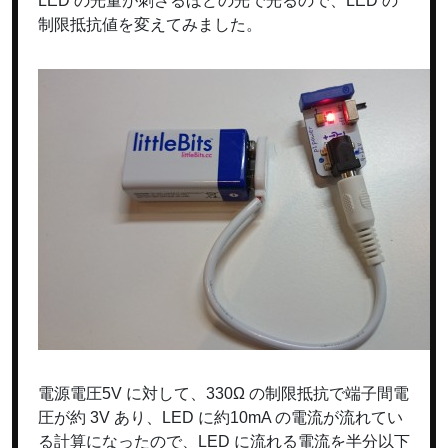
LED の光量が刺さるほどの光で光るので、LED の
制限抵抗値を変えてみました。
電源電圧5V に対して、330Ω の制限抵抗で端子間電
圧が約 3V あり、LED に約10mA の電流が流れてい
る計算になったので、LED に流れる電流を半分以下