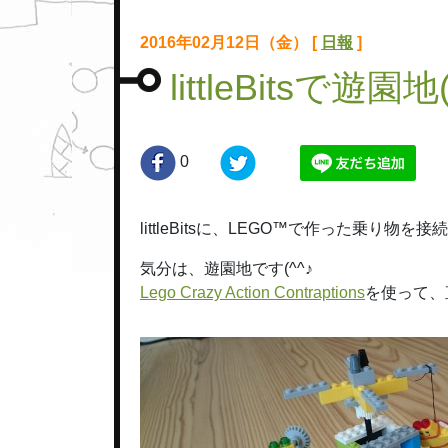
2016年02月12日（金） [
日報
]
littleBitsで遊園地(
0
littleBitsに、LEGO™で作った乗り物を
気分は、遊園地です(^^♪
Lego Crazy Action Contraptions
を使って、