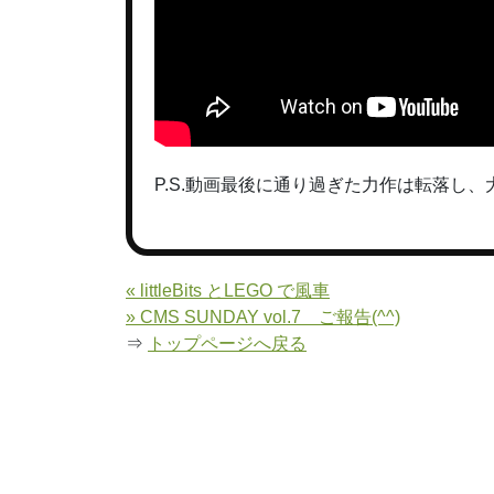
P.S.動画最後に通り過ぎた力作は転落し、大破
« littleBits とLEGO で風車
» CMS SUNDAY vol.7 ご報告(^^)
⇒
トップページへ戻る