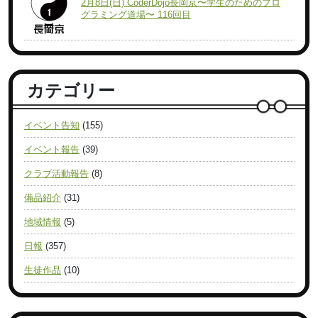
2月8日(日) CoderDojo長岡京〜学生のためのプロ
グラミング道場〜 116回目
カテゴリー
イベント告知
(155)
イベント報告
(39)
クラブ活動報告
(8)
備品紹介
(31)
地域情報
(5)
日報
(357)
生徒作品
(10)