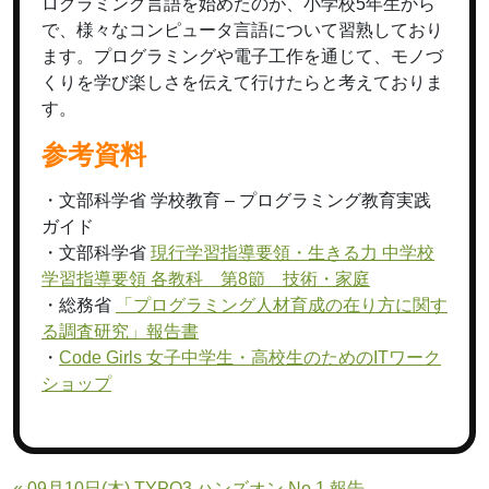
ログラミング言語を始めたのが、小学校5年生から
で、様々なコンピュータ言語について習熟しており
ます。プログラミングや電子工作を通じて、モノづ
くりを学び楽しさを伝えて行けたらと考えておりま
す。
参考資料
・文部科学省 学校教育 – プログラミング教育実践
ガイド
・文部科学省
現行学習指導要領・生きる力 中学校
学習指導要領 各教科 第8節 技術・家庭
・総務省
「プログラミング人材育成の在り方に関す
る調査研究」報告書
・
Code Girls 女子中学生・高校生のためのITワーク
ショップ
« 09月10日(木) TYPO3 ハンズオン No.1 報告