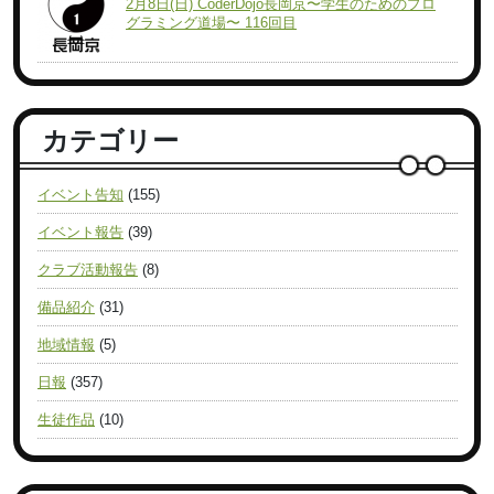
2月8日(日) CoderDojo長岡京〜学生のためのプロ
グラミング道場〜 116回目
カテゴリー
イベント告知
(155)
イベント報告
(39)
クラブ活動報告
(8)
備品紹介
(31)
地域情報
(5)
日報
(357)
生徒作品
(10)