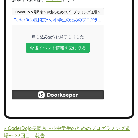
« CoderDojo長岡京〜小中学生のためのプログラミング道
場〜 32回目 報告