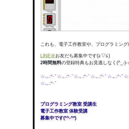
これも、電子工作教室や、プログラミング
LINE＠
お友だち募集中です(≧▽≦)
2時間無料
の登録特典もお見逃しなく(^_-)-
☆.｡.:*･ﾟ☆.｡.:*･ﾟ☆.｡.:*･ﾟ☆.｡.:*･ﾟ☆.｡.:*･ﾟ☆.
☆.｡.:*･ﾟ
プログラミング教室 受講生
電子工作教室 体験受講
募集中です(*^-^*)