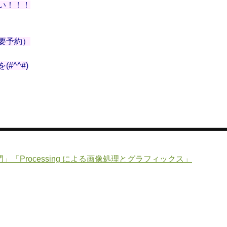
い！！！
要予約）
を(#^^#)
入門」「Processing による画像処理とグラフィックス」