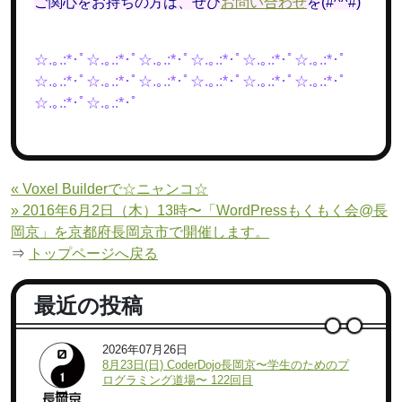
ご関心をお持ちの方は、ぜひ
お問い合わせ
を(#^^#)
☆.｡.:*･ﾟ☆.｡.:*･ﾟ☆.｡.:*･ﾟ☆.｡.:*･ﾟ☆.｡.:*･ﾟ☆.｡.:*･ﾟ
☆.｡.:*･ﾟ☆.｡.:*･ﾟ☆.｡.:*･ﾟ☆.｡.:*･ﾟ☆.｡.:*･ﾟ☆.｡.:*･ﾟ
☆.｡.:*･ﾟ☆.｡.:*･ﾟ
« Voxel Builderで☆ニャンコ☆
» 2016年6月2日（木）13時〜「WordPressもくもく会@長
岡京」を京都府長岡京市で開催します。
⇒
トップページへ戻る
最近の投稿
2026年07月26日
8月23日(日) CoderDojo長岡京〜学生のためのプ
ログラミング道場〜 122回目