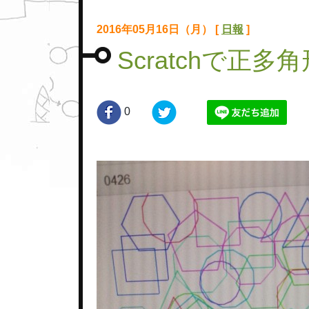
2016年05月16日（月） [
日報
]
Scratchで正
0