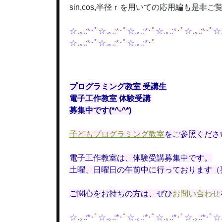
sin,cos,半径ｒを用いての応用編も是非
☆.｡.:*･ﾟ☆.｡.:*･ﾟ☆.｡.:*･ﾟ☆.｡.:*･ﾟ☆.｡.:*･ﾟ☆.
☆.｡.:*･ﾟ☆.｡.:*･ﾟ☆.｡.:*･ﾟ
プログラミング教室 受講生
電子工作教室 体験受講
募集中です(*^-^*)
子どもプログラミング教室
をご参照くださ
電子工作教室は、体験受講募集中です。
土曜、日曜日の午前中に行っております（
ご関心をお持ちの方は、ぜひ
お問い合わせ
☆.｡.:*･ﾟ☆.｡.:*･ﾟ☆.｡.:*･ﾟ☆.｡.:*･ﾟ☆.｡.:*･ﾟ☆.