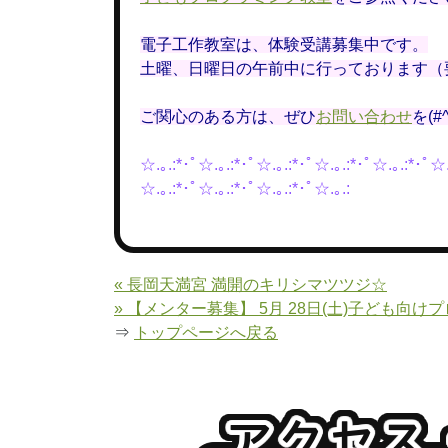
電子工作教室は、体験受講募集中です。
土曜、日曜日の午前中に行っております（
ご関心のある方は、ぜひ
お問い合わせ
を(#^
☆.｡.:*･ﾟ☆.｡.:*･ﾟ☆.｡.:*･ﾟ☆.｡.:*･ﾟ☆.｡.:*･ﾟ☆.
☆.｡.:*･ﾟ☆.｡.:*･ﾟ☆.｡.:*･ﾟ☆.｡.:
« 長岡天満宮 満開のキリシマツツジ☆
» 【メンター募集】 5月 28日(土)子ども向けプ
⇒
トップページへ戻る