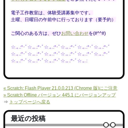
電子工作教室は、体験受講募集中です。
土曜、日曜日の午前中に行っております（要予約）
ご関心のある方は、ぜひ
お問い合わせ
を(#^^#)
☆.｡.:*･ﾟ☆.｡.:*･ﾟ☆.｡.:*･ﾟ☆.｡.:*･ﾟ☆.｡.:*･ﾟ☆.｡.:*･ﾟ
☆.｡.:*･ﾟ☆.｡.:*･ﾟ☆.｡.:*･ﾟ☆.｡.:*･ﾟ☆.｡.:*･ﾟ☆.｡.:*･ﾟ
☆.｡.:*･ﾟ☆.｡.:*･ﾟ☆.｡.:*･ﾟ☆.｡.:*･ﾟ☆.｡.:
« Scratch: Flash Player 21.0.0.213 (Chrome 版)にご注意
» Scratch Offline バージョン 445.1 にバージョンアップ
⇒
トップページへ戻る
最近の投稿